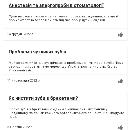
Анестезія та алергопроби в стоматології
Сучасна стоматологія – це не тільки про якість лікування, але ще й
про комфорт та безболісність під час процедури. Завдяки...
24 грудня 2022 р.
Проблема чутливих зубів
Майже кожний із нас зустрічався з проблемою чутливості зубів. Тому
сьогодні ми розглянемо через, що з‘являється чутливість. Карієс.
Уражений зуб...
11 листопада 2022 р.
Як чистити зуби з брекетами?
Гігієна зубів з брекетами є одним з найважливіших пунктів у
щоденному "to do list" кожного ортодонтичного пацієнта. Не шкодуйте
часу...
5 жовтня 2022 р.