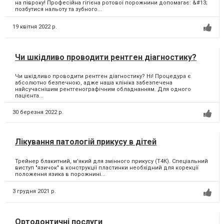
на півроку! Професійна гігієна ротової порожнини допомагає: &#13;
позбутися нальоту та зубного...
19 квітня 2022 р.
Чи шкідливо проводити рентген діагностику?
Чи шкідливо проводити рентген діагностику? Ні! Процедура є
абсолютно безпечною, адже наша клініка забезпечена
найсучаснішим рентгенографічним обладнанням. Для одного
пацієнта...
30 березня 2022 р.
Лікування патологій прикусу в дітей
Трейнер блакитний, м'який для змінного прикусу (Т4К). Спеціальний
виступ "язичок" в конструкції пластинки необхідний для корекції
положення язика в порожнині...
3 грудня 2021 р.
Ортодонтичні послуги