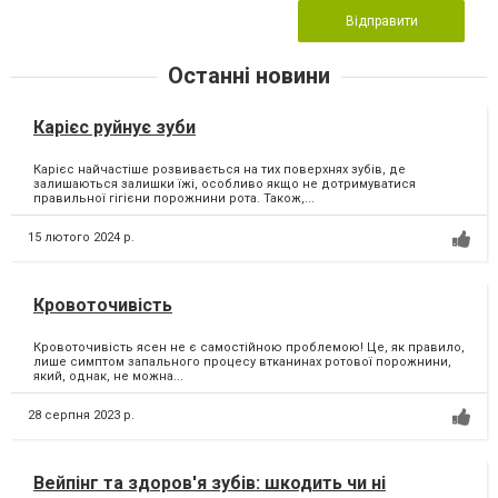
Відправити
Останні новини
Карієс руйнує зуби
Карієс найчастіше розвивається на тих поверхнях зубів, де
залишаються залишки їжі, особливо якщо не дотримуватися
правильної гігієни порожнини рота. Також,...
15 лютого 2024 р.
Кровоточивість
Кровоточивість ясен не є самостійною проблемою! Це, як правило,
лише симптом запального процесу втканинах ротової порожнини,
який, однак, не можна...
28 серпня 2023 р.
Вейпінг та здоров'я зубів: шкодить чи ні