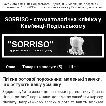
Сайт міста Кам'янця-Подільського
Довідник
Медицина, здоров'я
Стоматології
SORRISO - стоматологічна клініка у Кам'янці-Подільському
SORRISO - стоматологічна клініка у
Кам'янці-Подільському
Опис
Товари та послуги (5)
Ще
Гігієна ротової порожнини: маленькі звички,
що рятують вашу усмішку
Здорові зуби та ясна - це не тільки про естетику. Якісна
гігієна ротової порожнини допомагає запобігти карієсу,
гінгівіту, неприємному запаху з рота та навіть впливає