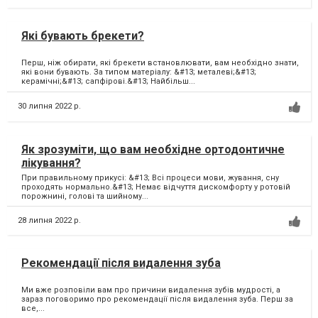
Які бувають брекети?
Перш, ніж обирати, які брекети встановлювати, вам необхідно знати,
які вони бувають. За типом матеріалу: &#13; металеві;&#13;
керамічні;&#13; сапфірові.&#13; Найбільш...
30 липня 2022 р.
Як зрозуміти, що вам необхідне ортодонтичне
лікування?
При правильному прикусі: &#13; Всі процеси мови, жування, сну
проходять нормально.&#13; Немає відчуття дискомфорту у ротовій
порожнині, голові та шийному...
28 липня 2022 р.
Рекомендації після видалення зуба
Ми вже розповіли вам про причини видалення зубів мудрості, а
зараз поговоримо про рекомендації після видалення зуба. Перш за
все,...