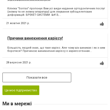
Клініка "Sorriso" пропонує Вам усі види надання ортодонтичних послуг
(знімну та не знімну апаратуру) для лікування зубощелепових
деформацій. БРЕКЕТ-СИСТЕМИ: &#13;...
21 жовтня 2021 р.
Причини винекнення карієсу!
Більшість людей знає, що таке карієс. Але чому він виникає і як з ним
боротися? Причиною виникнення карієсу є кариесогенная...
28 вересня 2021 р.
Показати все
Це моє підприємство
Ми в мережі