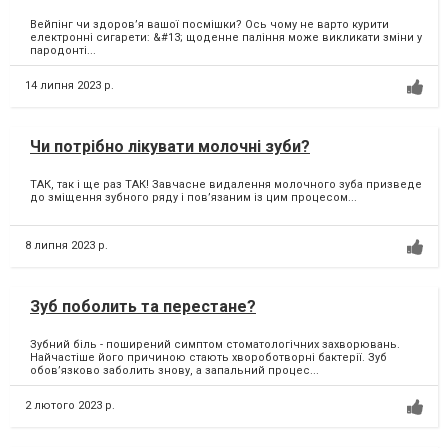
Вейпінг чи здоровʼя вашої посмішки? Ось чому не варто курити
електронні сигарети: &#13; щоденне паління може викликати зміни у
пародонті...
14 липня 2023 р.
Чи потрібно лікувати молочні зуби?
ТАК, так і ще раз ТАК! Завчасне видалення молочного зуба призведе
до зміщення зубного ряду і повʼязаним із цим процесом...
8 липня 2023 р.
Зуб поболить та перестане?
Зубний біль - поширений симптом стоматологічних захворювань.
Найчастіше його причиною стають хвороботворні бактерії. Зуб
обов’язково заболить знову, а запальний процес...
2 лютого 2023 р.