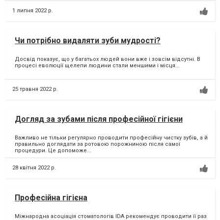
1 липня 2022 р.
Чи потрібно видаляти зуби мудрості?
Досвід показує, що у багатьох людей вони вже і зовсім відсутні. В
процесі еволюції щелепи людини стали меншими і місця...
25 травня 2022 р.
Догляд за зубами після професійної гігієни
Важливо не тільки регулярно проводити професійну чистку зубів, а й
правильно доглядати за ротовою порожниною після самої
процедури. Це допоможе...
28 квітня 2022 р.
Професійна гігієна
Міжнародна асоціація стоматологів IDA рекомендує проводити її раз