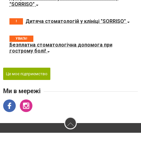
"SORRISO"
Дитяча стоматологій у клініці "SORRISO"
!
УВАГА!
Безплатна стоматологічна допомога при
гострому болі!
Це моє підприємство
Ми в мережі
2026 © 3849.com.ua - Сайт міста Кам'янця-Подільського