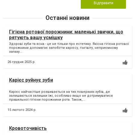
Відправити
Останні новини
Гігієна ротової порожнини: маленькі звички, що
рятують вашу усмішку
Здорові зуби та ясна - це не тільки про естетику. Якісна гігієна ротової
порожнини допомагає запобігти карієсу, гінгівіту, неприємному
запаху...
26 грудня 2025 р.
Карієс руйнує зуби
Карієс найчастіше розвивається на тих поверхнях зубів, де
залишаються залишки їжі, особливо якщо не дотримуватися
правильної гігієни порожнини рота. Також,...
15 лютого 2024 р.
Кровоточивість