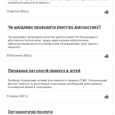
позбутися нальоту та зубного...
19 квітня 2022 р.
Чи шкідливо проводити рентген діагностику?
Чи шкідливо проводити рентген діагностику? Ні! Процедура є
абсолютно безпечною, адже наша клініка забезпечена
найсучаснішим рентгенографічним обладнанням. Для одного
пацієнта...
30 березня 2022 р.
Лікування патологій прикусу в дітей
Трейнер блакитний, м'який для змінного прикусу (Т4К). Спеціальний
виступ "язичок" в конструкції пластинки необхідний для корекції
положення язика в порожнині...
3 грудня 2021 р.
Ортодонтичні послуги