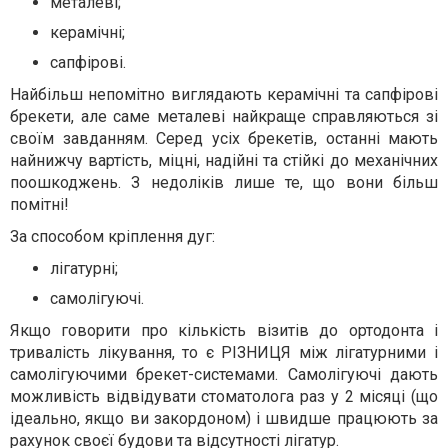
металеві;
керамічні;
сапфірові.
Найбільш непомітно виглядають керамічні та сапфірові
брекети, але саме металеві найкраще справляються зі
своїм завданням. Серед усіх брекетів, останні мають
найнижчу вартість, міцні, надійні та стійкі до механічних
поошкоджень. З недоліків лише те, що вони більш
помітні!
За способом кріплення дуг:
лігатурні;
самолігуючі.
Якщо говорити про кількість візитів до ортодонта і
тривалість лікування, то є РІЗНИЦЯ між лігатурними і
самолігуючими брекет-системами. Самолігуючі дають
можливість відвідувати стоматолога раз у 2 місяці (що
ідеально, якщо ви закордоном) і швидше працюють за
рахунок своєї будови та відсутності лігатур.