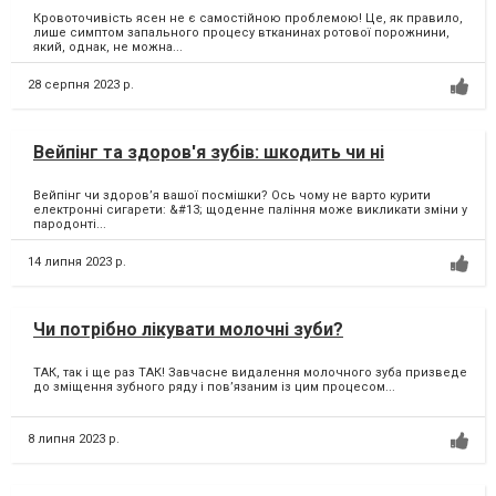
Кровоточивість ясен не є самостійною проблемою! Це, як правило,
лише симптом запального процесу втканинах ротової порожнини,
який, однак, не можна...
28 серпня 2023 р.
Вейпінг та здоров'я зубів: шкодить чи ні
Вейпінг чи здоровʼя вашої посмішки? Ось чому не варто курити
електронні сигарети: &#13; щоденне паління може викликати зміни у
пародонті...
14 липня 2023 р.
Чи потрібно лікувати молочні зуби?
ТАК, так і ще раз ТАК! Завчасне видалення молочного зуба призведе
до зміщення зубного ряду і повʼязаним із цим процесом...
8 липня 2023 р.