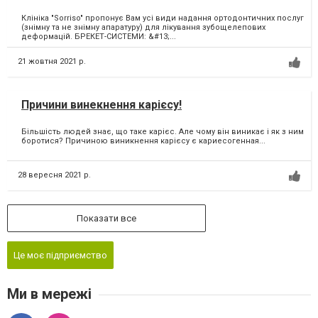
Клініка "Sorriso" пропонує Вам усі види надання ортодонтичних послуг
(знімну та не знімну апаратуру) для лікування зубощелепових
деформацій. БРЕКЕТ-СИСТЕМИ: &#13;...
21 жовтня 2021 р.
Причини винекнення карієсу!
Більшість людей знає, що таке карієс. Але чому він виникає і як з ним
боротися? Причиною виникнення карієсу є кариесогенная...
28 вересня 2021 р.
Показати все
Це моє підприємство
Ми в мережі