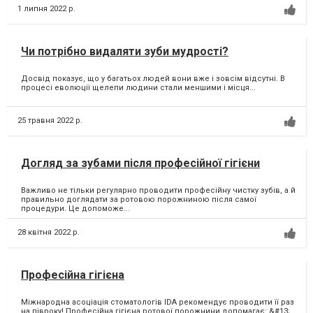
1 липня 2022 р.
Чи потрібно видаляти зуби мудрості?
Досвід показує, що у багатьох людей вони вже і зовсім відсутні. В
процесі еволюції щелепи людини стали меншими і місця...
25 травня 2022 р.
Догляд за зубами після професійної гігієни
Важливо не тільки регулярно проводити професійну чистку зубів, а й
правильно доглядати за ротовою порожниною після самої
процедури. Це допоможе...
28 квітня 2022 р.
Професійна гігієна
Міжнародна асоціація стоматологів IDA рекомендує проводити її раз
на півроку! Професійна гігієна ротової порожнини допомагає: &#13;