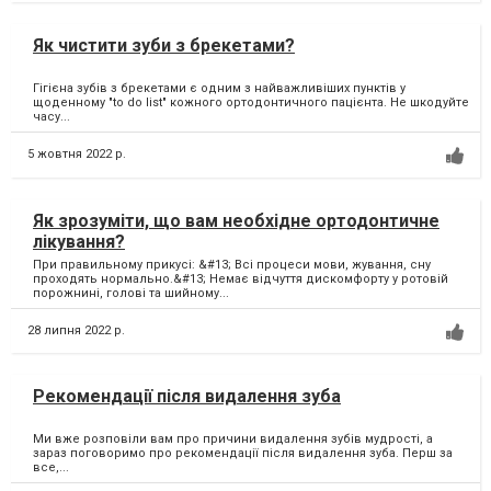
Як чистити зуби з брекетами?
Гігієна зубів з брекетами є одним з найважливіших пунктів у
щоденному "to do list" кожного ортодонтичного пацієнта. Не шкодуйте
часу...
5 жовтня 2022 р.
Як зрозуміти, що вам необхідне ортодонтичне
лікування?
При правильному прикусі: &#13; Всі процеси мови, жування, сну
проходять нормально.&#13; Немає відчуття дискомфорту у ротовій
порожнині, голові та шийному...
28 липня 2022 р.
Рекомендації після видалення зуба
Ми вже розповіли вам про причини видалення зубів мудрості, а
зараз поговоримо про рекомендації після видалення зуба. Перш за
все,...