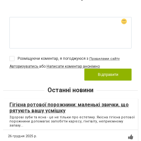
Розміщуючи коментар, я погоджуюся з
Правилами сайту
Авторизуватись
або
Написати коментар анонімно
Відправити
Останні новини
Гігієна ротової порожнини: маленькі звички, що
рятують вашу усмішку
Здорові зуби та ясна - це не тільки про естетику. Якісна гігієна ротової
порожнини допомагає запобігти карієсу, гінгівіту, неприємному
запаху...
26 грудня 2025 р.