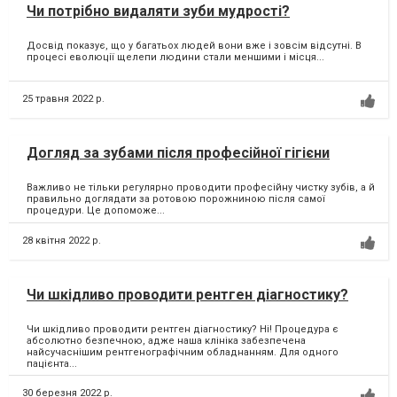
Чи потрібно видаляти зуби мудрості?
Досвід показує, що у багатьох людей вони вже і зовсім відсутні. В
процесі еволюції щелепи людини стали меншими і місця...
25 травня 2022 р.
Догляд за зубами після професійної гігієни
Важливо не тільки регулярно проводити професійну чистку зубів, а й
правильно доглядати за ротовою порожниною після самої
процедури. Це допоможе...
28 квітня 2022 р.
Чи шкідливо проводити рентген діагностику?
Чи шкідливо проводити рентген діагностику? Ні! Процедура є
абсолютно безпечною, адже наша клініка забезпечена
найсучаснішим рентгенографічним обладнанням. Для одного
пацієнта...
30 березня 2022 р.