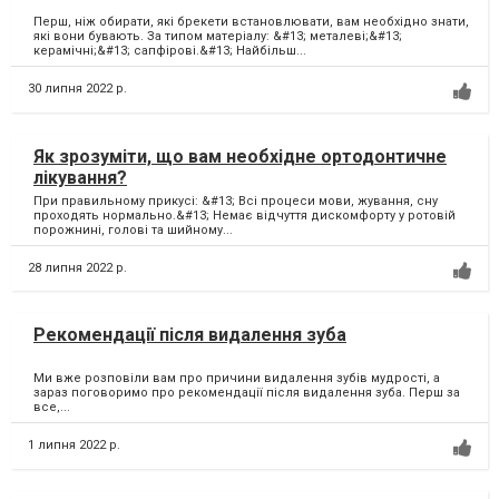
Перш, ніж обирати, які брекети встановлювати, вам необхідно знати,
які вони бувають. За типом матеріалу: &#13; металеві;&#13;
керамічні;&#13; сапфірові.&#13; Найбільш...
30 липня 2022 р.
Як зрозуміти, що вам необхідне ортодонтичне
лікування?
При правильному прикусі: &#13; Всі процеси мови, жування, сну
проходять нормально.&#13; Немає відчуття дискомфорту у ротовій
порожнині, голові та шийному...
28 липня 2022 р.
Рекомендації після видалення зуба
Ми вже розповіли вам про причини видалення зубів мудрості, а
зараз поговоримо про рекомендації після видалення зуба. Перш за
все,...
1 липня 2022 р.