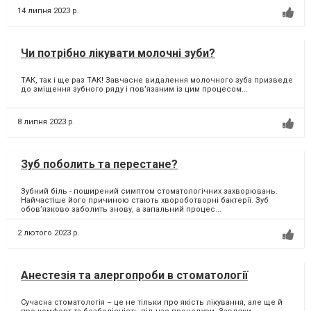
14 липня 2023 р.
Чи потрібно лікувати молочні зуби?
ТАК, так і ще раз ТАК! Завчасне видалення молочного зуба призведе
до зміщення зубного ряду і повʼязаним із цим процесом...
8 липня 2023 р.
Зуб поболить та перестане?
Зубний біль - поширений симптом стоматологічних захворювань.
Найчастіше його причиною стають хвороботворні бактерії. Зуб
обов’язково заболить знову, а запальний процес...
2 лютого 2023 р.
Анестезія та алергопроби в стоматології
Сучасна стоматологія – це не тільки про якість лікування, але ще й