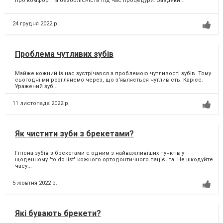
про комфорт та безболісність під час процедури. Завдяки...
24 грудня 2022 р.
Проблема чутливих зубів
Майже кожний із нас зустрічався з проблемою чутливості зубів. Тому
сьогодні ми розглянемо через, що з‘являється чутливість. Карієс.
Уражений зуб...
11 листопада 2022 р.
Як чистити зуби з брекетами?
Гігієна зубів з брекетами є одним з найважливіших пунктів у
щоденному "to do list" кожного ортодонтичного пацієнта. Не шкодуйте
часу...
5 жовтня 2022 р.
Які бувають брекети?