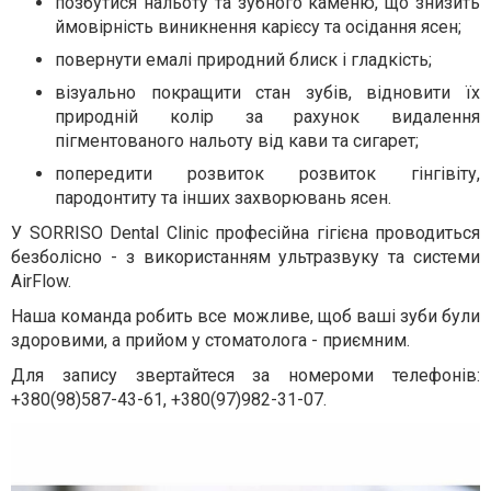
позбутися нальоту та зубного каменю, що знизить
ймовірність виникнення карієсу та осідання ясен;
повернути емалі природний блиск і гладкість;
візуально покращити стан зубів, відновити їх
природній колір за рахунок видалення
пігментованого нальоту від кави та сигарет;
попередити розвиток розвиток гінгівіту,
пародонтиту та інших захворювань ясен.
У SORRISO Dental Clinic професійна гігієна проводиться
безболісно - з використанням ультразвуку та системи
AirFlow.
Наша команда робить все можливе, щоб ваші зуби були
здоровими, а прийом у стоматолога - приємним.
Для запису звертайтеся за номероми телефонів:
+380(98)587-43-61, +380(97)982-31-07.