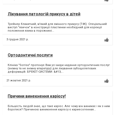
Лікування патологій прикусу в дітей
Трейнер блакитний, м'який для змінного прикусу (Т4К). Спеціальний
виступ "язичок" в конструкції пластинки необхідний для корекції
положення язика в порожнині...
3 грудня 2021 р.
Ортодонтичні послуги
Клініка "Sorriso" пропонує Вам усі види надання ортодонтичних послуг
(знімну та не знімну апаратуру) для лікування зубощелепових
деформацій. БРЕКЕТ-СИСТЕМИ: &#13;...
21 жовтня 2021 р.
Причини винекнення карієсу!
Більшість людей знає, що таке карієс. Але чому він виникає і як з ним
боротися? Причиною виникнення карієсу є кариесогенная...