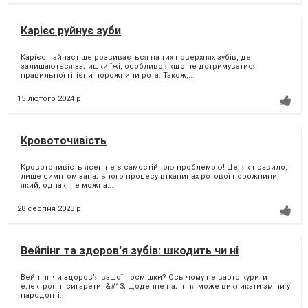
Карієс руйнує зуби
Карієс найчастіше розвивається на тих поверхнях зубів, де
залишаються залишки їжі, особливо якщо не дотримуватися
правильної гігієни порожнини рота. Також,...
15 лютого 2024 р.
Кровоточивість
Кровоточивість ясен не є самостійною проблемою! Це, як правило,
лише симптом запального процесу втканинах ротової порожнини,
який, однак, не можна...
28 серпня 2023 р.
Вейпінг та здоров'я зубів: шкодить чи ні
Вейпінг чи здоровʼя вашої посмішки? Ось чому не варто курити
електронні сигарети: &#13; щоденне паління може викликати зміни у
пародонті...