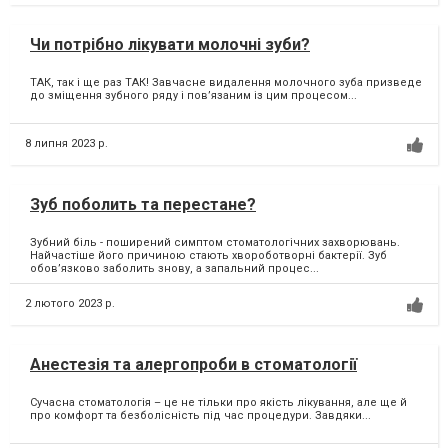
Чи потрібно лікувати молочні зуби?
ТАК, так і ще раз ТАК! Завчасне видалення молочного зуба призведе
до зміщення зубного ряду і повʼязаним із цим процесом...
8 липня 2023 р.
Зуб поболить та перестане?
Зубний біль - поширений симптом стоматологічних захворювань.
Найчастіше його причиною стають хвороботворні бактерії. Зуб
обов’язково заболить знову, а запальний процес...
2 лютого 2023 р.
Анестезія та алергопроби в стоматології
Сучасна стоматологія – це не тільки про якість лікування, але ще й
про комфорт та безболісність під час процедури. Завдяки...