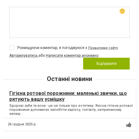
Розміщуючи коментар, я погоджуюся з
Правилами сайту
Авторизуватись
або
Написати коментар анонімно
Відправити
Останні новини
Гігієна ротової порожнини: маленькі звички, що
рятують вашу усмішку
Здорові зуби та ясна - це не тільки про естетику. Якісна гігієна ротової
порожнини допомагає запобігти карієсу, гінгівіту, неприємному
запаху...
26 грудня 2025 р.