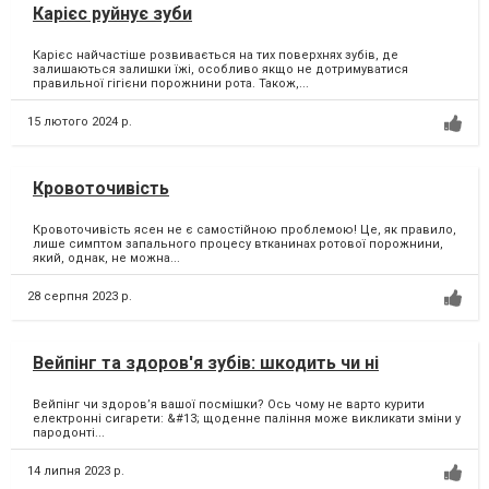
Карієс руйнує зуби
Карієс найчастіше розвивається на тих поверхнях зубів, де
залишаються залишки їжі, особливо якщо не дотримуватися
правильної гігієни порожнини рота. Також,...
15 лютого 2024 р.
Кровоточивість
Кровоточивість ясен не є самостійною проблемою! Це, як правило,
лише симптом запального процесу втканинах ротової порожнини,
який, однак, не можна...
28 серпня 2023 р.
Вейпінг та здоров'я зубів: шкодить чи ні
Вейпінг чи здоровʼя вашої посмішки? Ось чому не варто курити
електронні сигарети: &#13; щоденне паління може викликати зміни у
пародонті...
14 липня 2023 р.