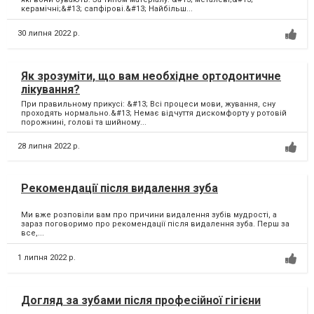
керамічні;&#13; сапфірові.&#13; Найбільш...
30 липня 2022 р.
Як зрозуміти, що вам необхідне ортодонтичне
лікування?
При правильному прикусі: &#13; Всі процеси мови, жування, сну
проходять нормально.&#13; Немає відчуття дискомфорту у ротовій
порожнині, голові та шийному...
28 липня 2022 р.
Рекомендації після видалення зуба
Ми вже розповіли вам про причини видалення зубів мудрості, а
зараз поговоримо про рекомендації після видалення зуба. Перш за
все,...
1 липня 2022 р.
Догляд за зубами після професійної гігієни