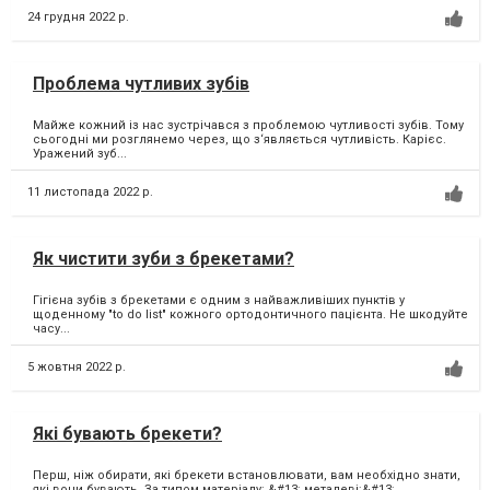
24 грудня 2022 р.
Проблема чутливих зубів
Майже кожний із нас зустрічався з проблемою чутливості зубів. Тому
сьогодні ми розглянемо через, що з‘являється чутливість. Карієс.
Уражений зуб...
11 листопада 2022 р.
Як чистити зуби з брекетами?
Гігієна зубів з брекетами є одним з найважливіших пунктів у
щоденному "to do list" кожного ортодонтичного пацієнта. Не шкодуйте
часу...
5 жовтня 2022 р.
Які бувають брекети?
Перш, ніж обирати, які брекети встановлювати, вам необхідно знати,
які вони бувають. За типом матеріалу: &#13; металеві;&#13;