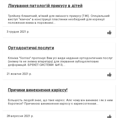
Лікування патологій прикусу в дітей
Трейнер блакитний, м'який для змінного прикусу (Т4К). Спеціальний
виступ "язичок" в конструкції пластинки необхідний для корекції
положення язика в порожнині...
3 грудня 2021 р.
Ортодонтичні послуги
Клініка "Sorriso" пропонує Вам усі види надання ортодонтичних послуг
(знімну та не знімну апаратуру) для лікування зубощелепових
деформацій. БРЕКЕТ-СИСТЕМИ: &#13;...
21 жовтня 2021 р.
Причини винекнення карієсу!
Більшість людей знає, що таке карієс. Але чому він виникає і як з ним
боротися? Причиною виникнення карієсу є кариесогенная...
28 вересня 2021 р.