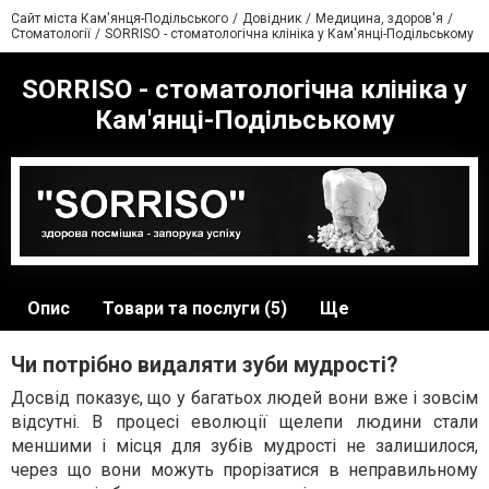
Сайт міста Кам'янця-Подільського
Довідник
Медицина, здоров'я
Стоматології
SORRISO - стоматологічна клініка у Кам'янці-Подільському
SORRISO - стоматологічна клініка у
Кам'янці-Подільському
Опис
Товари та послуги (5)
Ще
Чи потрібно видаляти зуби мудрості?
Досвід показує, що у багатьох людей вони вже і зовсім
відсутні. В процесі еволюції щелепи людини стали
меншими і місця для зубів мудрості не залишилося,
через що вони можуть прорізатися в неправильному