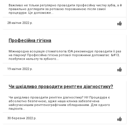
Важливо не тільки регулярно проводити професійну чистку зубів, а й
правильно доглядати за ротовою порожниною після самої
процедури. Це допоможе...
28 квітня 2022 р.
Професійна гігієна
Міжнародна асоціація стоматологів IDA рекомендує проводити її раз
на півроку! Професійна гігієна ротової порожнини допомагає: &#13;
позбутися нальоту та зубного...
19 квітня 2022 р.
Чи шкідливо проводити рентген діагностику?
Чи шкідливо проводити рентген діагностику? Ні! Процедура є
абсолютно безпечною, адже наша клініка забезпечена
найсучаснішим рентгенографічним обладнанням. Для одного
пацієнта...
30 березня 2022 р.