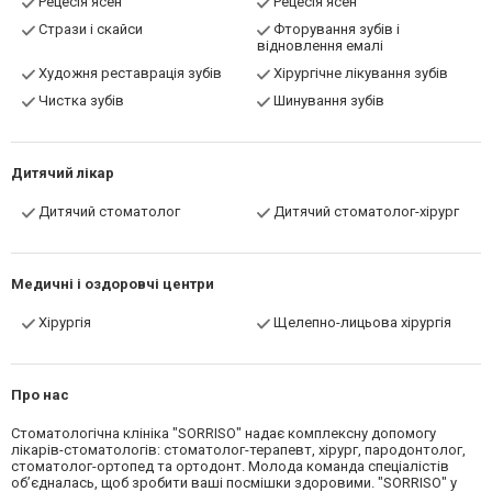
Рецесія ясен
Рецесія ясен
Стрази і скайси
Фторування зубів і
відновлення емалі
Художня реставрація зубів
Хірургічне лікування зубів
Чистка зубів
Шинування зубів
Дитячий лікар
Дитячий стоматолог
Дитячий стоматолог-хірург
Медичні і оздоровчі центри
Хірургія
Щелепно-лицьова хірургія
Про нас
Стоматологічна клініка "SORRISO" надає комплексну допомогу
лікарів-стоматологів: стоматолог-терапевт, хірург, пародонтолог,
стоматолог-ортопед та ортодонт. Молода команда спеціалістів
об’єдналась, щоб зробити ваші посмішки здоровими. "SORRISO" у