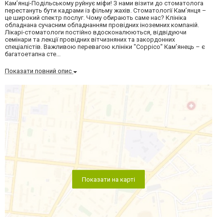
Кам’янці-Подільському руйнує міфи! З нами візити до стоматолога
перестануть бути кадрами із фільму жахів. Стоматології Кам’янця –
це широкий спектр послуг. Чому обирають саме нас? Клініка
обладнана сучасним обладнанням провідних іноземних компаній.
Лікарі-стоматологи постійно вдосконалюються, відвідуючи
семінари та лекції провідних вітчизняних та закордонних
спеціалістів. Важливою перевагою клініки "Соррісо" Кам’янець – є
багатоетапна сте...
Показати повний опис
Показати на карті