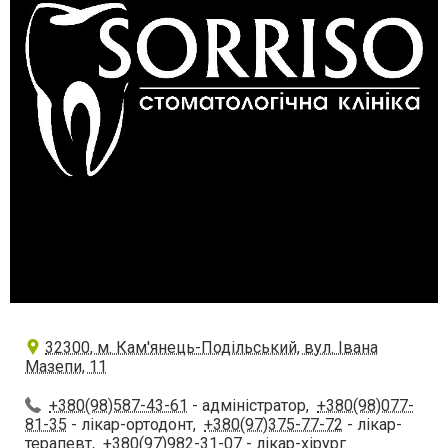
32300, м. Кам'янець-Подільський, вул. Івана
Мазепи, 11
+380(98)587-43-61
- адміністратор,
+380(98)077-
81-35
- лікар-ортодонт,
+380(97)375-77-72
- лікар-
терапевт,
+380(97)982-31-07
- лікар-хірург