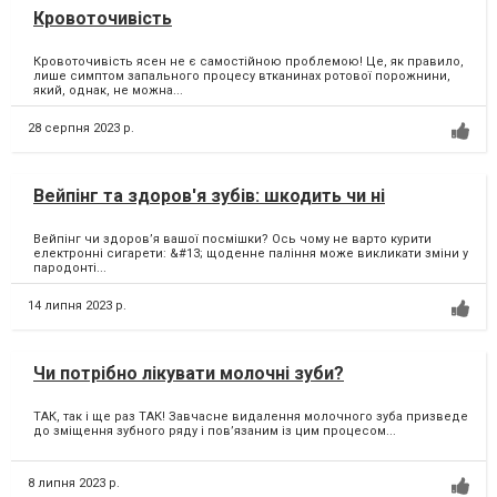
Кровоточивість
Кровоточивість ясен не є самостійною проблемою! Це, як правило,
лише симптом запального процесу втканинах ротової порожнини,
який, однак, не можна...
28 серпня 2023 р.
Вейпінг та здоров'я зубів: шкодить чи ні
Вейпінг чи здоровʼя вашої посмішки? Ось чому не варто курити
електронні сигарети: &#13; щоденне паління може викликати зміни у
пародонті...
14 липня 2023 р.
Чи потрібно лікувати молочні зуби?
ТАК, так і ще раз ТАК! Завчасне видалення молочного зуба призведе
до зміщення зубного ряду і повʼязаним із цим процесом...
8 липня 2023 р.