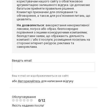
користувачам нашого сайту з обов'язковою
аргументацією залишеного відгука. Це допоможе
багатьом прийняти правильне рішення.
Коментарі призначені для спілкування та
обговорення, а також для роз'яснення питань, що
цікавлять.
Не дозволяється:
використання ненормативної
лексики, погроз або образ; безпосереднє
порівняння з іншими конкуруючими компаніями;
безпідставні заяви, що ображають діяльність
компанії і / або її послуги; розміщення посилань на
сторонні інтернет-ресурси; реклама та
самореклама.
Введіть email:
Ваш e-mail не відображатиметься на сайті
або
Авторизуйтесь
для написання відгуку
Обслуговування
0/12
Якість наданих послуг