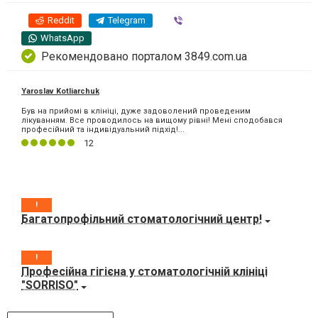
Reddit
Telegram
Viber
WhatsApp
Рекомендовано порталом 3849.com.ua
Yaroslav Kotliarchuk
Був на прийомі в клініці, дуже задоволений проведеним
лікуванням. Все проводилось на вищому рівні! Мені сподобався
професійний та індивідуальний підхід!...
12
!
Багатопрофільний стоматологічний центр!
!
Професійна гігієна у стоматологічній клініці
"SORRISO"