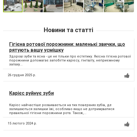
Новини та статті
Гігієна ротової порожнини: маленькі звички, що
рятують вашу усмішку
Здорові зуби та ясна - це не тільки про естетику. Якісна гігієна ротової
порожнини допомагає запобігти карієсу, гінгівіту, неприємному
запаху...
26 грудня 2025 р.
Карієс руйнує зуби
Карієс найчастіше розвивається на тих поверхнях зубів, де
залишаються залишки їжі, особливо якщо не дотримуватися
правильної гігієни порожнини рота. Також,...
15 лютого 2024 р.