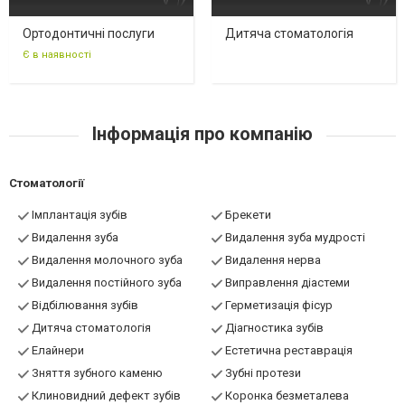
Ортодонтичні послуги
Дитяча стоматологія
Є в наявності
Інформація про компанію
Стоматології
Імплантація зубів
Брекети
Видалення зуба
Видалення зуба мудрості
Видалення молочного зуба
Видалення нерва
Видалення постійного зуба
Виправлення діастеми
Відбілювання зубів
Герметизація фісур
Дитяча стоматологія
Діагностика зубів
Елайнери
Естетична реставрація
Зняття зубного каменю
Зубні протези
Клиновидний дефект зубів
Коронка безметалева