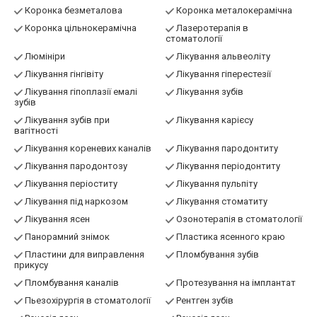
Коронка безметалова
Коронка металокерамічна
Коронка цільнокерамічна
Лазеротерапія в
стоматології
Люмініри
Лікування альвеоліту
Лікування гінгівіту
Лікування гіперестезії
Лікування гіпоплазії емалі
Лікування зубів
зубів
Лікування зубів при
Лікування карієсу
вагітності
Лікування кореневих каналів
Лікування пародонтиту
Лікування пародонтозу
Лікування періодонтиту
Лікування періоститу
Лікування пульпіту
Лікування під наркозом
Лікування стоматиту
Лікування ясен
Озонотерапія в стоматології
Панорамний знімок
Пластика ясенного краю
Пластини для виправлення
Пломбування зубів
прикусу
Пломбування каналів
Протезування на імплантат
Пьезохірургія в стоматології
Рентген зубів