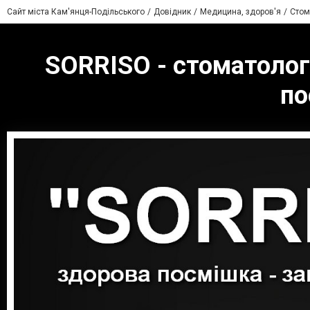
Сайт міста Кам'янця-Подільського
Довідник
Медицина, здоров'я
Стом
SORRISO - стоматологі
по