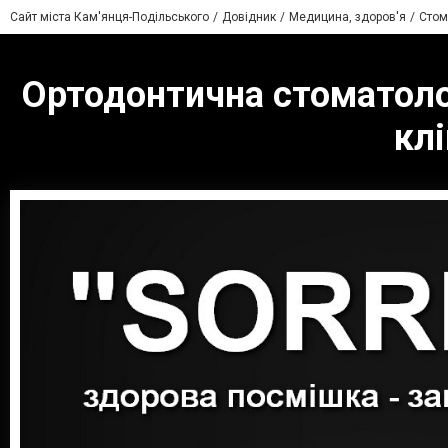
Сайт міста Кам'янця-Подільського
Довідник
Медицина, здоров'я
Стом
Ортодонтична стоматолог
клі