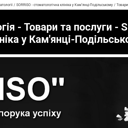
атології
SORRISO - стоматологічна клініка у Кам'янці-Подільському
Товари
ія - Товари та послуги - 
ніка у Кам'янці-Подільсь