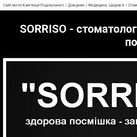
Сайт міста Кам'янця-Подільського
Довідник
Медицина, здоров'я
Стом
SORRISO - стоматологі
по