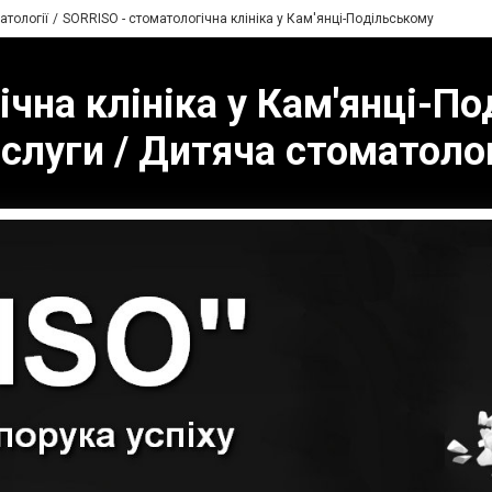
атології
SORRISO - стоматологічна клініка у Кам'янці-Подільському
чна клініка у Кам'янці-По
слуги / Дитяча стоматоло