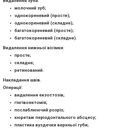
Видалення зуба:
молочний зуб;
однокореневий (просте);
однокореневий (складне);
багатокореневий (просте);
багатокореневий (складне).
Видалення нижньої вісімки:
просте;
складне;
ретинований.
Накладання швів.
Операції:
видалення екзостозів;
гінгівоектомія;
послаблюючий розріз;
кюретаж періодонтального абсцесу;
пластика вуздечки верхньої губи;